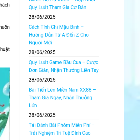
Khách
Quy Luật Tham Gia Cơ Bản
28/06/2025
 muốn
Cách Tính Chi Mậu Binh –
Hướng Dẫn Từ A Đến Z Cho
Người Mới
thuật
28/06/2025
Quy Luật Game Bầu Cua – Cược
Đơn Giản, Nhận Thưởng Liền Tay
28/06/2025
Bài Tiến Lên Miền Nam XX88 –
Tham Gia Ngay, Nhận Thưởng
Lớn
28/06/2025
Tải Đánh Bài Phỏm Miễn Phí –
Trải Nghiệm Trí Tuệ Đỉnh Cao