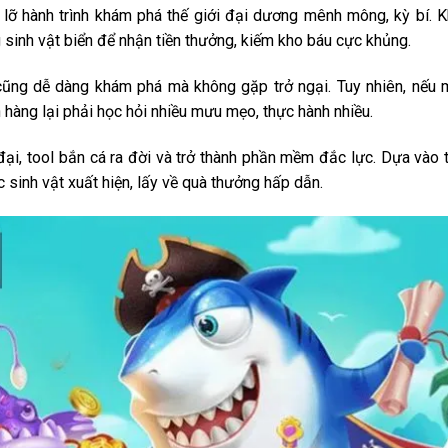
 lỡ hành trình khám phá thế giới đại dương mênh mông, kỳ bí. 
 sinh vật biển để nhận tiền thưởng, kiếm kho báu cực khủng.
i cũng dễ dàng khám phá mà không gặp trở ngại. Tuy nhiên, nếu
h hàng lại phải học hỏi nhiều mưu mẹo, thực hành nhiều.
ại, tool bắn cá ra đời và trở thành phần mềm đắc lực. Dựa vào 
c sinh vật xuất hiện, lấy về quà thưởng hấp dẫn.