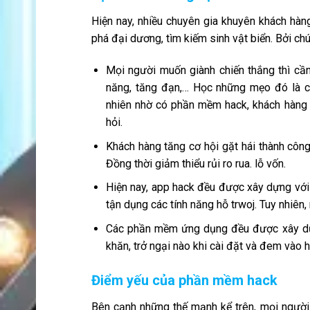
Hiện nay, nhiều chuyên gia khuyên khách hà
phá đại dương, tìm kiếm sinh vật biển. Bởi ch
Mọi người muốn giành chiến thắng thì cần
năng, tăng đạn,… Học những mẹo đó là c
nhiên nhờ có phần mềm hack, khách hàng g
hỏi.
Khách hàng tăng cơ hội gặt hái thành côn
Đồng thời giảm thiểu rủi ro rua. lỗ vốn.
Hiện nay, app hack đều được xây dựng với 
tận dụng các tính năng hỗ trwoj. Tuy nhiên,
Các phần mềm ứng dụng đều được xây dựn
khăn, trở ngại nào khi cài đặt và đem vào hàn
Điểm yếu của phần mềm hack
Bên cạnh những thế mạnh kể trên, mọi người