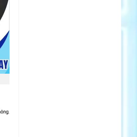
hông.