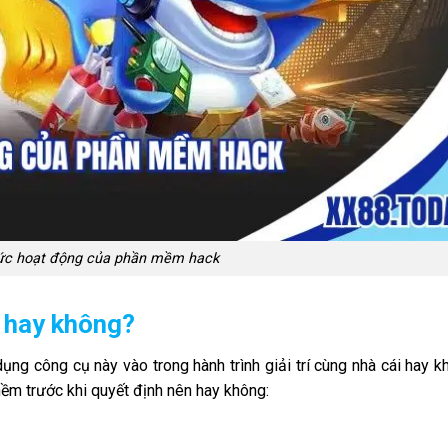
ức hoạt động của phần mềm hack
á hay không?
g công cụ này vào trong hành trình giải trí cùng nhà cái hay k
m trước khi quyết định nên hay không: