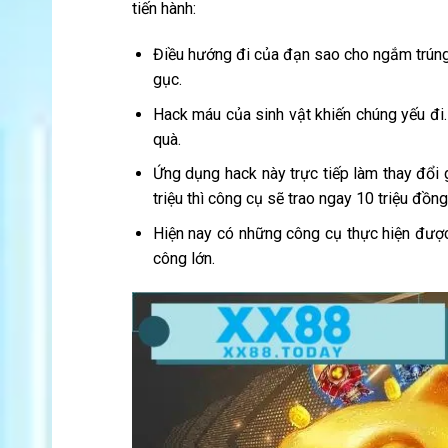
tiến hành:
Điều hướng đi của đạn sao cho ngắm trúng 
gục.
Hack máu của sinh vật khiến chúng yếu đi.
quà.
Ứng dụng hack này trực tiếp làm thay đổi 
triệu thì công cụ sẽ trao ngay 10 triệu đồng
Hiện nay có những công cụ thực hiện được
công lớn.