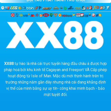
XX88
tự hào là nhà cái trực tuyến hàng đầu châu á được hợp
pháp hoá bởi khu kinh tế Cagayan and Freeport VÀ Cấp phép
hoạt động từ Isle of Man. Mặc dù mới thịnh hành trên trị
trường những năm gần đây nhưng nhà cái đang khẳng định
vị thế của mình bằng sự uy tín- công khai minh bạch - bảo
mật tuyệt đối.