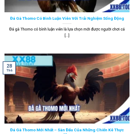
Đá Gà Thomo Có Bình Luận Viên Với Trải Nghiệm Sống Động
Đá gà Thomo có bình luận viên là lựa chọn mới được người chơi cá
[...]
28
Th6
Đá Gà Thomo Mới Nhất – Sàn Đấu Của Những Chiến Kê Thực