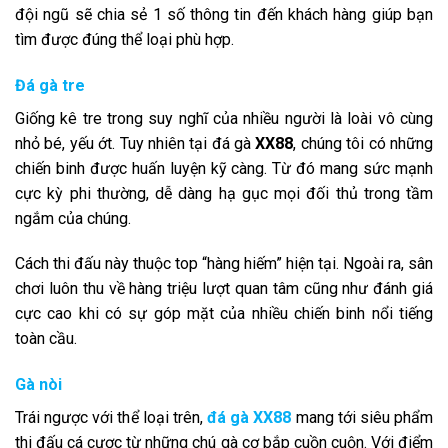
đội ngũ sẽ chia sẻ 1 số thông tin đến khách hàng giúp bạn
tìm được đúng thể loại phù hợp.
Đá gà tre
Giống kê tre trong suy nghĩ của nhiều người là loài vô cùng
nhỏ bé, yếu ớt. Tuy nhiên tại đá gà
XX88
, chúng tôi có những
chiến binh được huấn luyện kỹ càng. Từ đó mang sức mạnh
cực kỳ phi thường, dễ dàng hạ gục mọi đối thủ trong tầm
ngắm của chúng.
Cách thi đấu này thuộc top “hàng hiếm” hiện tại. Ngoài ra, sân
chơi luôn thu về hàng triệu lượt quan tâm cũng như đánh giá
cực cao khi có sự góp mặt của nhiều chiến binh nổi tiếng
toàn cầu.
Gà nòi
Trái ngược với thể loại trên,
đá gà XX88
mang tới siêu phẩm
thi đấu cá cược từ những chú gà cơ bắp cuồn cuộn. Với điểm