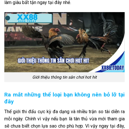
làm giàu bất tận ngay tại đây nhé.
Giới thiệu thông tin sân chơi hot hit
Ra mắt những thể loại bạn không nên bỏ lỡ tại
đây
Thế giới thi đấu cực kỳ đa dạng và nhiều trận so tài diễn ra
mỗi ngày. Chính vì vậy nếu bạn là tân thủ vừa mới tham gia
sẽ chưa biết chọn lựa sao cho phù hợp. Vì vậy ngay tại đây,