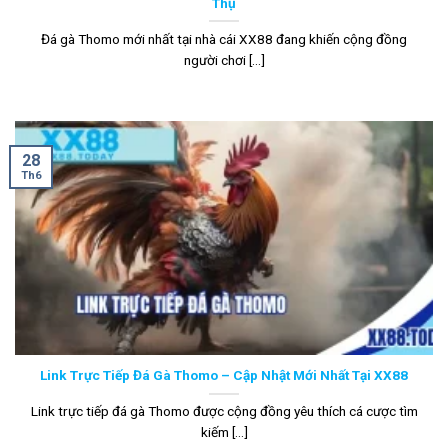
Thụ
Đá gà Thomo mới nhất tại nhà cái XX88 đang khiến cộng đồng
người chơi [...]
28
Th6
Link Trực Tiếp Đá Gà Thomo – Cập Nhật Mới Nhất Tại XX88
Link trực tiếp đá gà Thomo được cộng đồng yêu thích cá cược tìm
kiếm [...]