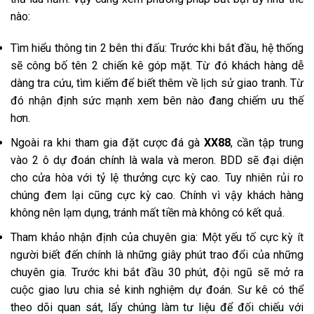
nào:
Tìm hiểu thông tin 2 bên thi đấu: Trước khi bắt đầu, hệ thống
sẽ công bố tên 2 chiến kê góp mặt. Từ đó khách hàng dễ
dàng tra cứu, tìm kiếm để biết thêm về lịch sử giao tranh. Từ
đó nhận định sức mạnh xem bên nào đang chiếm ưu thế
hơn.
Ngoài ra khi tham gia đặt cược đá gà
XX88
, cần tập trung
vào 2 ô dự đoán chính là wala và meron. BDD sẽ đại diện
cho cửa hòa với tỷ lệ thưởng cực kỳ cao. Tuy nhiên rủi ro
chúng đem lại cũng cực kỳ cao. Chính vì vậy khách hàng
không nên lạm dụng, tránh mất tiền mà không có kết quả.
Tham khảo nhận định của chuyên gia: Một yếu tố cực kỳ ít
người biết đến chính là những giây phút trao đổi của những
chuyên gia. Trước khi bắt đầu 30 phút, đội ngũ sẽ mở ra
cuộc giao lưu chia sẻ kinh nghiệm dự đoán. Sư kê có thể
theo dõi quan sát, lấy chúng làm tư liệu để đối chiếu với