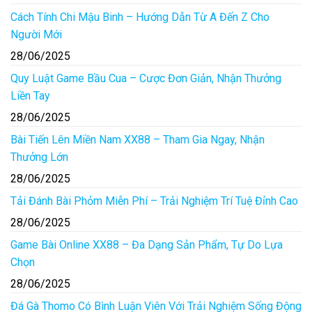
Cách Tính Chi Mậu Binh – Hướng Dẫn Từ A Đến Z Cho
Người Mới
28/06/2025
Quy Luật Game Bầu Cua – Cược Đơn Giản, Nhận Thưởng
Liền Tay
28/06/2025
Bài Tiến Lên Miền Nam XX88 – Tham Gia Ngay, Nhận
Thưởng Lớn
28/06/2025
Tải Đánh Bài Phỏm Miễn Phí – Trải Nghiệm Trí Tuệ Đỉnh Cao
28/06/2025
Game Bài Online XX88 – Đa Dạng Sản Phẩm, Tự Do Lựa
Chọn
28/06/2025
Đá Gà Thomo Có Bình Luận Viên Với Trải Nghiệm Sống Động