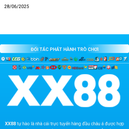
28/06/2025
ĐỐI TÁC PHÁT HÀNH TRÒ CHƠI
XX88
tự hào là nhà cái trực tuyến hàng đầu châu á được hợp