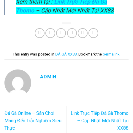
Xem thêm tại :
Link Trực Tiếp Đá Gà
Thomo
– Cập Nhật Mới Nhất Tại XX88
This entry was posted in
ĐÁ GÀ XX88
. Bookmark the
permalink
.
ADMIN
Đá Gà Online – Sân Chơi
Link Trực Tiếp Đá Gà Thomo
Mang Đến Trải Nghiệm Siêu
– Cập Nhật Mới Nhất Tại
Thực
XX88