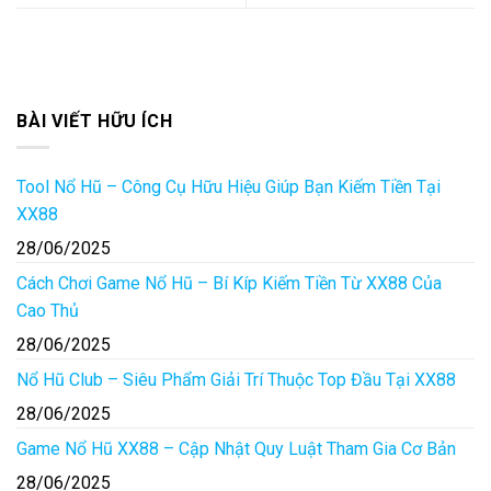
BÀI VIẾT HỮU ÍCH
Tool Nổ Hũ – Công Cụ Hữu Hiệu Giúp Bạn Kiếm Tiền Tại
XX88
28/06/2025
Cách Chơi Game Nổ Hũ – Bí Kíp Kiếm Tiền Từ XX88 Của
Cao Thủ
28/06/2025
Nổ Hũ Club – Siêu Phẩm Giải Trí Thuộc Top Đầu Tại XX88
28/06/2025
Game Nổ Hũ XX88 – Cập Nhật Quy Luật Tham Gia Cơ Bản
28/06/2025