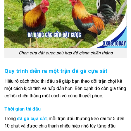
Chọn cửa đặt cược phù hợp để giành chiến thắng
Quy trình diễn ra một trận đá gà cựa sắt
Hiểu rõ cách thức thi đấu sẽ giúp bạn theo dõi trận chọi kê
một cách kịch tính và hấp dẫn hơn. Bên cạnh đó còn gia tăng
cơ hội chiến thắng một cách vô cùng thuyết phục.
Thời gian thi đấu
Trong
đá gà cựa sắt
, mỗi trận đấu thường kéo dài từ 5 đến
10 phút và được chia thành nhiều hiệp nhỏ tùy từng đấu