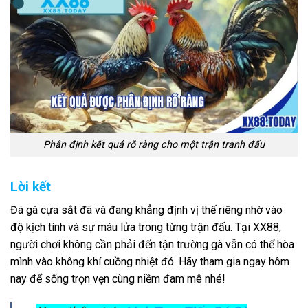
Phân định kết quả rõ ràng cho một trận tranh đấu
Lời kết
Đá gà cựa sắt
đã và đang khẳng định vị thế riêng nhờ vào
độ kịch tính và sự máu lửa trong từng trận đấu. Tại XX88,
người chơi không cần phải đến tận trường gà vẫn có thể hòa
mình vào không khí cuồng nhiệt đó. Hãy tham gia ngay hôm
nay để sống trọn vẹn cùng niềm đam mê nhé!