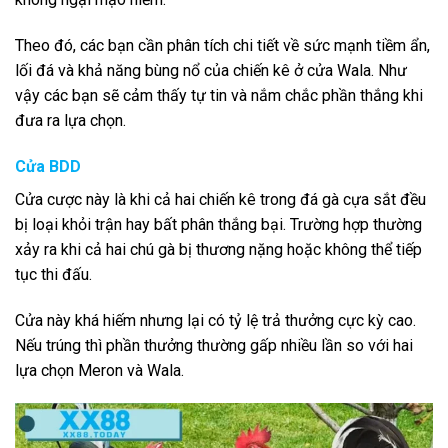
Theo đó, các bạn cần phân tích chi tiết về sức mạnh tiềm ẩn,
lối đá và khả năng bùng nổ của chiến kê ở cửa Wala. Như
vậy các bạn sẽ cảm thấy tự tin và nắm chắc phần thắng khi
đưa ra lựa chọn.
Cửa BDD
Cửa cược này là khi cả hai chiến kê trong
đá gà cựa sắt
đều
bị loại khỏi trận hay bất phân thắng bại. Trường hợp thường
xảy ra khi cả hai chú gà bị thương nặng hoặc không thể tiếp
tục thi đấu.
Cửa này khá hiếm nhưng lại có tỷ lệ trả thưởng cực kỳ cao.
Nếu trúng thì phần thưởng thường gấp nhiều lần so với hai
lựa chọn Meron và Wala.