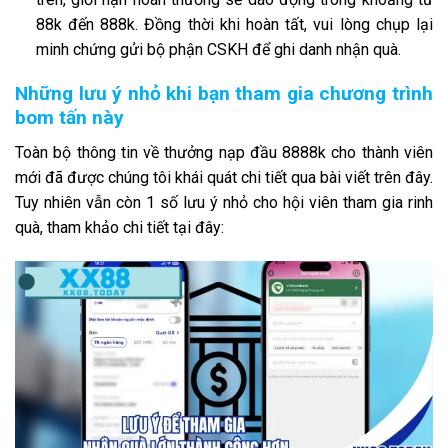
88k đến 888k. Đồng thời khi hoàn tất, vui lòng chụp lại
minh chứng gửi bộ phận CSKH để ghi danh nhận quà.
Những lưu ý nhỏ khi bạn tham gia chương trình
bom tấn này
Toàn bộ thông tin về thưởng nạp đầu 8888k cho thành viên
mới đã được chúng tôi khái quát chi tiết qua bài viết trên đây.
Tuy nhiên vẫn còn 1 số lưu ý nhỏ cho hội viên tham gia rinh
quà, tham khảo chi tiết tại đây: