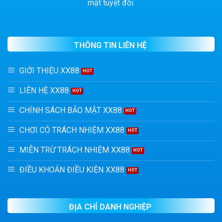
mật tuyệt đối.
THÔNG TIN LIÊN HỆ
GIỚI THIỆU XX88
LIÊN HỆ XX88
CHÍNH SÁCH BẢO MẬT XX88
CHƠI CÓ TRÁCH NHIỆM XX88
MIỄN TRỪ TRÁCH NHIỆM XX88
ĐIỀU KHOẢN ĐIỀU KIỆN XX88
ĐỊA CHỈ DANH NGHIỆP