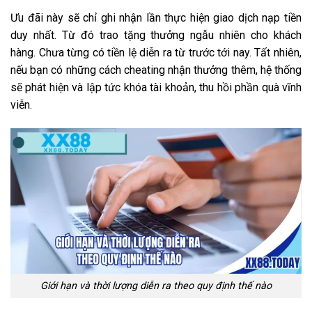
Ưu đãi này sẽ chỉ ghi nhận lần thực hiện giao dịch nạp tiền
duy nhất. Từ đó trao tặng thưởng ngẫu nhiên cho khách
hàng. Chưa từng có tiền lệ diễn ra từ trước tới nay. Tất nhiên,
nếu bạn có những cách cheating nhận thưởng thêm, hệ thống
sẽ phát hiện và lập tức khóa tài khoản, thu hồi phần quà vĩnh
viễn.
Giới hạn và thời lượng diễn ra theo quy định thế nào