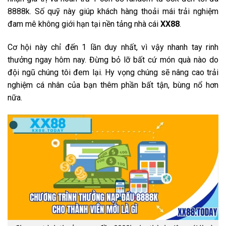
8888k. Số quỹ này giúp khách hàng thoải mái trải nghiệm
đam mê không giới hạn tại nền tảng nhà cái
XX88
.
Cơ hội này chỉ đến 1 lần duy nhất, vì vậy nhanh tay rinh
thưởng ngay hôm nay. Đừng bỏ lỡ bất cứ món quà nào do
đội ngũ chúng tôi đem lại. Hy vọng chúng sẽ nâng cao trải
nghiệm cá nhân của bạn thêm phần bất tận, bùng nổ hơn
nữa.