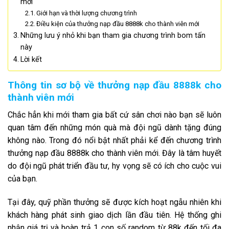
mới
Giới hạn và thời lượng chương trình
Điều kiện của thưởng nạp đầu 8888k cho thành viên mới
Những lưu ý nhỏ khi bạn tham gia chương trình bom tấn
này
Lời kết
Thông tin sơ bộ về thưởng nạp đầu 8888k cho
thành viên mới
Chắc hẳn khi mới tham gia bất cứ sân chơi nào bạn sẽ luôn
quan tâm đến những món quà mà đội ngũ dành tặng đúng
không nào. Trong đó nổi bật nhất phải kể đến chương trình
thưởng nạp đầu 8888k cho thành viên mới. Đây là tâm huyết
do đội ngũ phát triển đầu tư, hy vọng sẽ có ích cho cuộc vui
của bạn.
Tại đây, quỹ phần thưởng sẽ được kích hoạt ngẫu nhiên khi
khách hàng phát sinh giao dịch lần đầu tiên. Hệ thống ghi
nhận giá trị và hoàn trả 1 con số random từ 88k đến tối đa