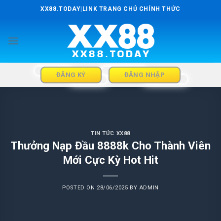
Skip
XX88.TODAY|LINK TRANG CHỦ CHÍNH THỨC
to
content
ĐĂNG KÝ
ĐĂNG NHẬP
TIN TỨC XX88
Thưởng Nạp Đầu 8888k Cho Thành Viên
Mới Cực Kỳ Hot Hit
POSTED ON
28/06/2025
BY
ADMIN