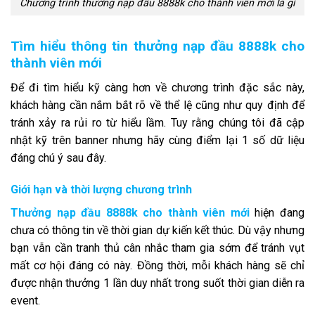
Chương trình thưởng nạp đầu 8888k cho thành viên mới là gì
Tìm hiểu thông tin thưởng nạp đầu 8888k cho
thành viên mới
Để đi tìm hiểu kỹ càng hơn về chương trình đặc sắc này,
khách hàng cần nắm bắt rõ về thể lệ cũng như quy định để
tránh xảy ra rủi ro từ hiểu lầm. Tuy rằng chúng tôi đã cập
nhật kỹ trên banner nhưng hãy cùng điểm lại 1 số dữ liệu
đáng chú ý sau đây.
Giới hạn và thời lượng chương trình
Thưởng nạp đầu 8888k cho thành viên mới
hiện đang
chưa có thông tin về thời gian dự kiến kết thúc. Dù vậy nhưng
bạn vẫn cần tranh thủ cân nhắc tham gia sớm để tránh vụt
mất cơ hội đáng có này. Đồng thời, mỗi khách hàng sẽ chỉ
được nhận thưởng 1 lần duy nhất trong suốt thời gian diễn ra
event.