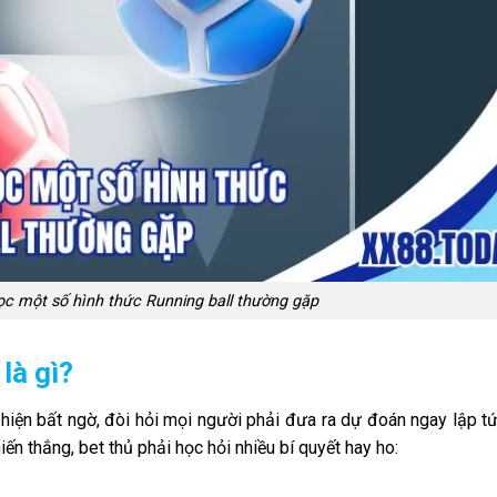
c một số hình thức Running ball thường gặp
là gì?
hiện bất ngờ, đòi hỏi mọi người phải đưa ra dự đoán ngay lập tứ
n thắng, bet thủ phải học hỏi nhiều bí quyết hay ho: