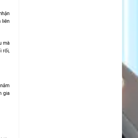
 nhận
 liên
ấu mà
 rối,
ể nắm
m gia