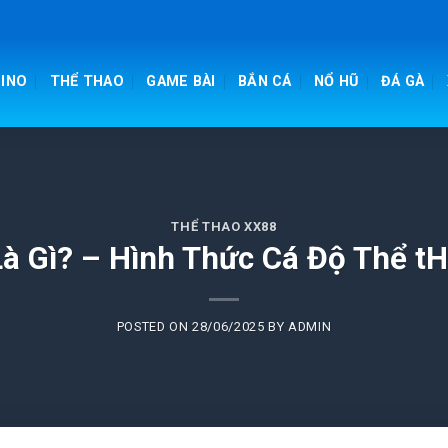
INO
THỂ THAO
GAME BÀI
BẮN CÁ
NỔ HŨ
ĐÁ GÀ
THỂ THAO XX88
à Gì? – Hình Thức Cá Độ Thể t
POSTED ON
28/06/2025
BY
ADMIN