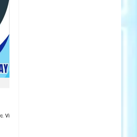
c. Vì