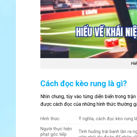
Hiể
Cách đọc kèo rung là gì?
Nhìn chung, tùy vào từng diễn biến trong trận
được cách đọc của những hình thức thường gặ
Hình thức
Ý nghĩa, cách đọc kèo rung là
Người thực hiện
Tình huống trái banh lăn ra n
phạt góc tiếp