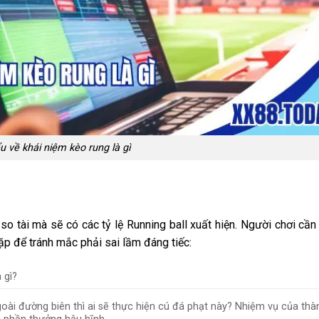
u về khái niệm kèo rung là gì
 so tài mà sẽ có các tỷ lệ Running ball xuất hiện. Người chơi cầ
p để tránh mắc phải sai lầm đáng tiếc:
 gì?
goài đường biên thì ai sẽ thực hiện cú đá phạt này? Nhiệm vụ của thà