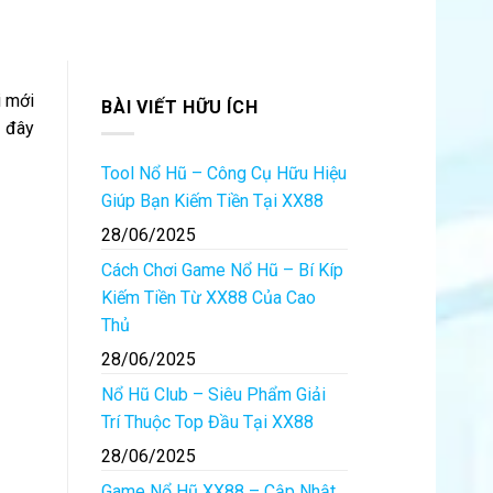
i mới
BÀI VIẾT HỮU ÍCH
i đây
Tool Nổ Hũ – Công Cụ Hữu Hiệu
Giúp Bạn Kiếm Tiền Tại XX88
28/06/2025
Cách Chơi Game Nổ Hũ – Bí Kíp
Kiếm Tiền Từ XX88 Của Cao
Thủ
28/06/2025
Nổ Hũ Club – Siêu Phẩm Giải
Trí Thuộc Top Đầu Tại XX88
28/06/2025
Game Nổ Hũ XX88 – Cập Nhật