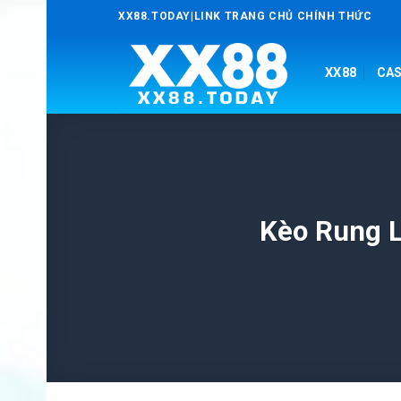
Skip
XX88.TODAY|LINK TRANG CHỦ CHÍNH THỨC
to
content
XX88
CAS
Kèo Rung L