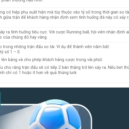
ề phần thưởng hậu hĩnh.
ng có hiệp phụ xuất hiện mà tùy thuộc vào tỷ số trong thời gian so tà
h giữa trận để khách hàng nhận định xem tình huống đá này có xảy r
ây ra tình huống tiêu cực. Với cược Running ball, hội viên nhận định a
ắc của chúng đỏ hay vàng.
 trong những trận đấu so tài. Ví dụ để thành viên nắm bắt:
ỷ số 1 – 0.
5 lên bảng và cho phép khách hàng cược trong vài phút.
u cho rằng trận đấu sẽ có tiếp 2 bàn thắng trở lên xảy ra. Nếu bet th
h chỉ có 1 hoặc ít hơn về quả thủng lưới.