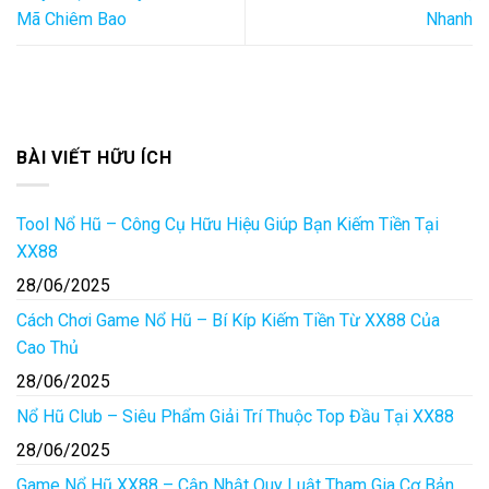
Mã Chiêm Bao
Nhanh
BÀI VIẾT HỮU ÍCH
Tool Nổ Hũ – Công Cụ Hữu Hiệu Giúp Bạn Kiếm Tiền Tại
XX88
28/06/2025
Cách Chơi Game Nổ Hũ – Bí Kíp Kiếm Tiền Từ XX88 Của
Cao Thủ
28/06/2025
Nổ Hũ Club – Siêu Phẩm Giải Trí Thuộc Top Đầu Tại XX88
28/06/2025
Game Nổ Hũ XX88 – Cập Nhật Quy Luật Tham Gia Cơ Bản