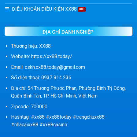
ĐIỀU KHOẢN ĐIỀU KIỆN XX88
ĐỊA CHỈ DANH NGHIỆP
Thương hiệu: XX88
Website: https://xx88.today/
Email:
cskh.xx88.today@gmail.com
Số điện thoại: 0937 814 236
Địa chỉ: 54 Trương Phước Phan, Phường Bình Trị Đông,
Quận Bình Tân, TP. Hồ Chí Minh, Việt Nam
Zipcode: 700000
Hashtag: #xx88 #xx88today #trangchuxx88
#nhacaixx88 #xx88casino