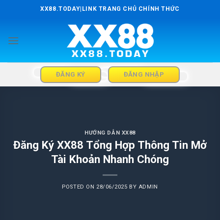
Skip
XX88.TODAY|LINK TRANG CHỦ CHÍNH THỨC
to
content
ĐĂNG KÝ
ĐĂNG NHẬP
HƯỚNG DẪN XX88
Đăng Ký XX88 Tổng Hợp Thông Tin Mở
Tài Khoản Nhanh Chóng
POSTED ON
28/06/2025
BY
ADMIN