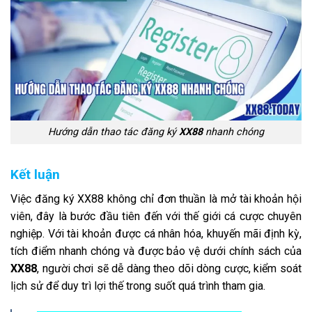
Hướng dẫn thao tác đăng ký
XX88
nhanh chóng
Kết luận
Việc đăng ký XX88 không chỉ đơn thuần là mở tài khoản hội
viên, đây là bước đầu tiên đến với thế giới cá cược chuyên
nghiệp. Với tài khoản được cá nhân hóa, khuyến mãi định kỳ,
tích điểm nhanh chóng và được bảo vệ dưới chính sách của
XX88
, người chơi sẽ dễ dàng theo dõi dòng cược, kiểm soát
lịch sử để duy trì lợi thế trong suốt quá trình tham gia.