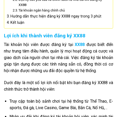
XX88
Tài khoản ngân hàng chính chủ
Hướng dẫn thực hiện đăng ký XX88 ngay trong 3 phút
Kết luận
Lợi ích khi thành viên đăng ký XX88
Tài khoản hội viên được đăng ký tại
XX88
được biết đến
như trung tâm điều hành, quản lý mọi hoạt động cá cược và
giao dịch của người chơi tại nhà cái. Việc đăng ký tài khoản
giúp tận dụng được các tính năng sẵn có, đồng thời có cơ
hội nhận được những ưu đãi độc quyền từ hệ thống.
Dưới đây là một số lợi ích nổi bật khi bạn đăng ký XX88 và
chính thức trở thành hội viên:
Truy cập toàn bộ sảnh chơi tại hệ thống từ Thể Thao, E-
sports, Đá gà, Live Casino, Game Bài, Bắn Cá, Nổ Hũ,…
Nhận ưu đãi khi đăng ký tài khoản hội viên, xác minh tài