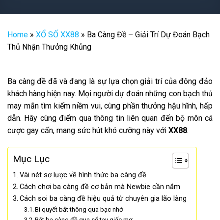
Home
»
XỔ SỐ XX88
»
Ba Càng Đề – Giải Trí Dự Đoán Bạch
Thủ Nhận Thưởng Khủng
Ba càng đề đã và đang là sự lựa chọn giải trí của đông đảo
khách hàng hiện nay. Mọi người dự đoán những con bạch thủ
may mắn tìm kiếm niềm vui, cùng phần thưởng hậu hĩnh, hấp
dẫn. Hãy cùng điểm qua thông tin liên quan đến bộ môn cá
cược gay cấn, mang sức hút khó cưỡng này với
XX88
.
Mục Lục
Vài nét sơ lược về hình thức ba càng đề
Cách chơi ba càng đề cơ bản mà Newbie cần nắm
Cách soi ba càng đề hiệu quả từ chuyên gia lão làng
Bí quyết bắt thông qua bạc nhớ
Bắt ba càng đề qua sổ tay giấc mơ