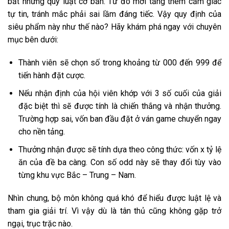
bắt những quy luật cơ bản. Từ đó mới tăng thêm cảm giác
tự tin, tránh mắc phải sai lầm đáng tiếc. Vậy quy định của
siêu phẩm này như thế nào? Hãy khám phá ngay với chuyên
mục bên dưới:
Thành viên sẽ chọn số trong khoảng từ 000 đến 999 để
tiến hành đặt cược.
Nếu nhận định của hội viên khớp với 3 số cuối của giải
đặc biệt thì sẽ được tính là chiến thắng và nhận thưởng.
Trường hợp sai, vốn ban đầu đặt ở ván game chuyển ngay
cho nền tảng.
Thưởng nhận được sẽ tính dựa theo công thức: vốn x tỷ lệ
ăn của đề ba càng. Con số odd này sẽ thay đổi tùy vào
từng khu vực Bắc – Trung – Nam.
Nhìn chung, bộ môn không quá khó để hiểu được luật lệ và
tham gia giải trí. Vì vậy dù là tân thủ cũng không gặp trở
ngại, trục trặc nào.