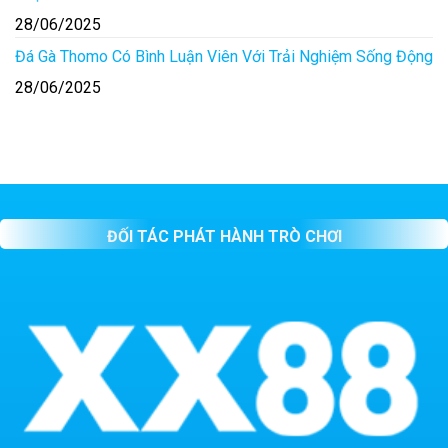
28/06/2025
Đá Gà Thomo Có Bình Luận Viên Với Trải Nghiệm Sống Động
28/06/2025
ĐỐI TÁC PHÁT HÀNH TRÒ CHƠI