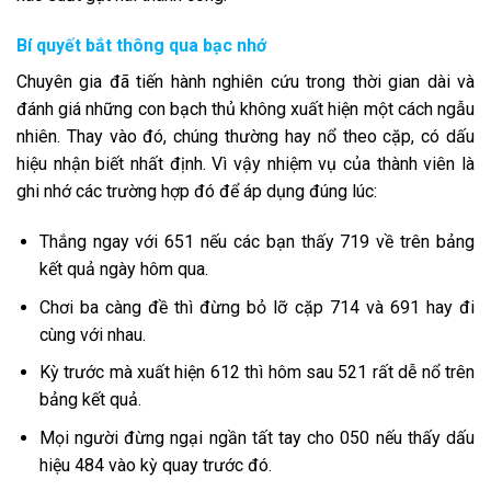
Bí quyết bắt thông qua bạc nhớ
Chuyên gia đã tiến hành nghiên cứu trong thời gian dài và
đánh giá những con bạch thủ không xuất hiện một cách ngẫu
nhiên. Thay vào đó, chúng thường hay nổ theo cặp, có dấu
hiệu nhận biết nhất định. Vì vậy nhiệm vụ của thành viên là
ghi nhớ các trường hợp đó để áp dụng đúng lúc:
Thắng ngay với 651 nếu các bạn thấy 719 về trên bảng
kết quả ngày hôm qua.
Chơi ba càng đề thì đừng bỏ lỡ cặp 714 và 691 hay đi
cùng với nhau.
Kỳ trước mà xuất hiện 612 thì hôm sau 521 rất dễ nổ trên
bảng kết quả.
Mọi người đừng ngại ngần tất tay cho 050 nếu thấy dấu
hiệu 484 vào kỳ quay trước đó.