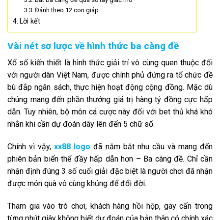
Đánh theo 12 con giáp
Lời kết
Vài nét sơ lược về hình thức ba càng đề
Xổ số kiến thiết là hình thức giải trí vô cùng quen thuộc đối
với người dân Việt Nam, được chính phủ đứng ra tổ chức đề
bù đắp ngân sách, thực hiện hoạt động cộng đồng. Mặc dù
chúng mang đến phần thưởng giá trị hàng tỷ đồng cực hấp
dẫn. Tuy nhiên, bộ môn cá cược này đối với bet thủ khá khó
nhằn khi cần dự đoán dãy lên đến 5 chữ số.
Chính vì vậy,
xx88 logo
đã nắm bắt nhu cầu và mang đến
phiên bản biến thể đầy hấp dẫn hơn – Ba càng đề. Chỉ cần
nhận định đúng 3 số cuối giải đặc biệt là người chơi đã nhận
được món quà vô cùng khủng để đổi đời.
Tham gia vào trò chơi, khách hàng hồi hộp, gay cấn trong
từng phút giây không biết dự đoán của bản thân có chính xác