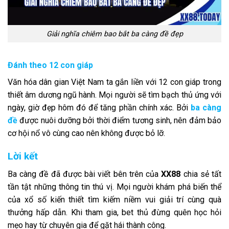
Giải nghĩa chiêm bao bắt ba càng đề đẹp
Đánh theo 12 con giáp
Văn hóa dân gian Việt Nam ta gắn liền với 12 con giáp trong
thiết âm dương ngũ hành. Mọi người sẽ tìm bạch thủ ứng với
ngày, giờ đẹp hôm đó để tăng phần chính xác. Bởi
ba càng
đề
được nuôi dưỡng bởi thời điểm tương sinh, nên đảm bảo
cơ hội nổ vô cùng cao nên không được bỏ lỡ.
Lời kết
Ba càng đề đã được bài viết bên trên của
XX88
chia sẻ tất
tần tật những thông tin thú vị. Mọi người khám phá biến thể
của xổ số kiến thiết tìm kiếm niềm vui giải trí cùng quà
thưởng hấp dẫn. Khi tham gia, bet thủ đừng quên học hỏi
mẹo hay từ chuyên gia để gặt hái thành công.