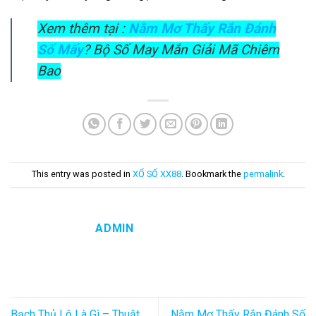
Xem thêm tại :
Nằm Mơ Thấy Rắn Đánh
Số Mấy
? Bộ Số May Mắn Giải Mã Chiêm
Bao
This entry was posted in
XỔ SỐ XX88
. Bookmark the
permalink
.
ADMIN
Bạch Thủ Lô Là Gì – Thuật
Nằm Mơ Thấy Rắn Đánh Số